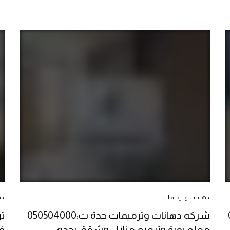
دهانات وترميمات
ده
0
شركه دهانات وترميمات جدة ت:050504000
معلم بوبة وترميم منازل وشقق بجده
ف