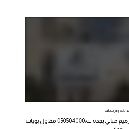
انات وترميمات
ترميم مباني بجده ت:050504000 مقاول بويات
ي جدة