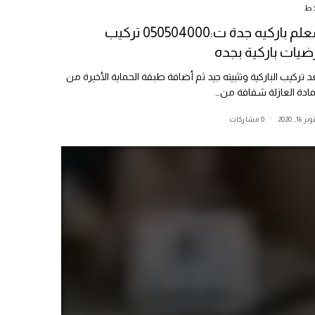
اط
معلم باركيه جدة ت:050504000 تركيب
ضيات باركية بجده
د تركيب الباركية وتثبيته جيد ثم أضافة طبقة الحماية الأخيرة من
مادة العازلة شفافة من…
ر 16, 2020
0 مشاركات