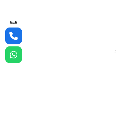
تابعنا
ة