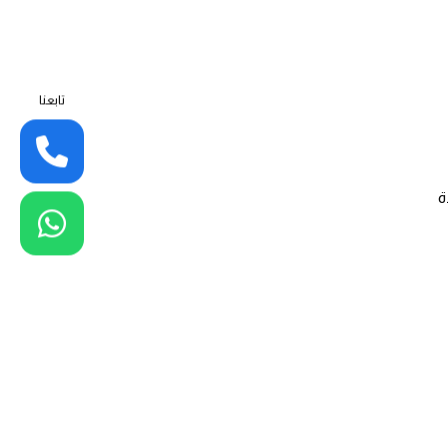
تابعنا
ة