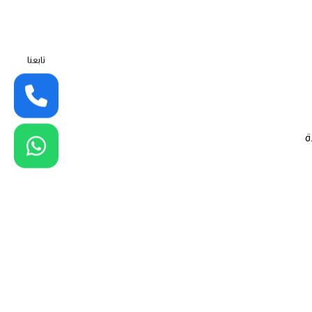
تابعنا
ة