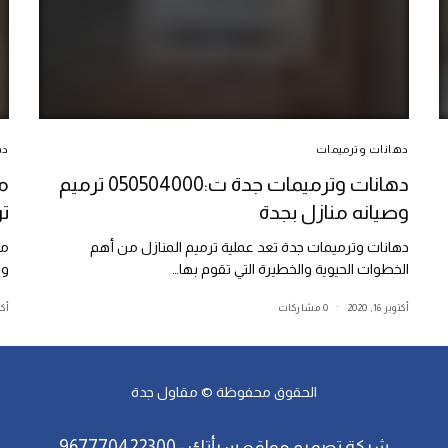
دهانات وترميمات
ده
دهانات وترميمات جدة ت:050504000 ترميم
وصيانه منازل بجدة
تر
دهانات وترميمات جدة تعد عملية ترميم المنازل من أهم
مع
الخطوات الحيوية والخطيرة التي تقوم بها…
وا
أكتوبر 16, 2020
0 مشاركات
أكتوب
الحقوق محفوظة ©
مقاول جدة
شركة تصميم مواقع
سبأتك
-
967770422300