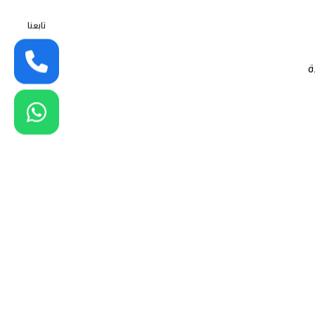
تابعنا
ة