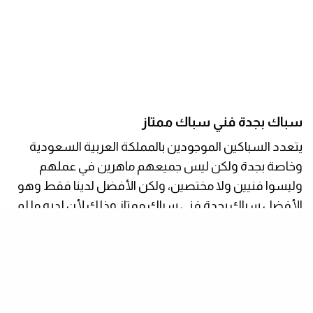
سباك بجدة فني سباك ممتاز
يتعدد السباكين الموجودين بالمملكة العربية السعودية
وخاصة بجدة ولكن ليس جميعهم ماهرين في عملهم
وليسوا فنيين ولا مختصين، ولكن الأفضل لدينا فقط وهو
الأفضل سباك بجدة فني سباك ممتاز وذلك لأن لديه ما لم
يوجد عند غيره مثل:
إتقان في العمل.
استخدام التكنولوجيا في السباكة.
فني متخصص في أعمال السباكة.