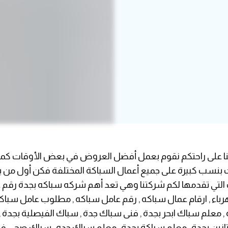
منا على راحتكم نقوم بعمل أفضل العروض في بعض الأوقات كما
سب كبيرة على جميع أعمال السباكة المختلفة فكن أول من 
تي تقدمها لكم شركتنا وهي تعد أهم شركه سباكه بجدة رقم 
باء , ارقام عمال سباكه , رقم عامل سباكه , مطلوب عامل سباكه
, معلم سباك ابحر بجدة , فنى سباك جدة , سباك الفيصلية بجدة 
تازين بجدة , معلم سباكة بجدة , معلم سباك جده , سباك صحي في