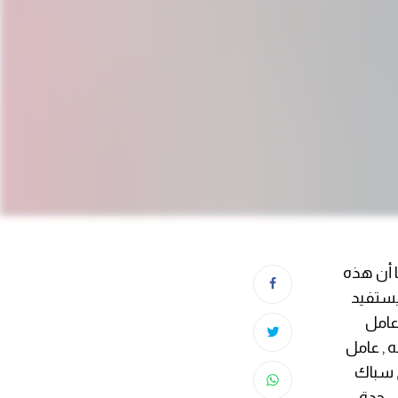
 أن هذه
يستفيد
عامل
 , عامل
, سباك
 جدة ,