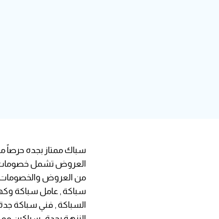
سباك ممتاز بجده حرصاً 
العروض تشمل خصومات بن
من العروض والخصومات ال
سباكة , عامل سباكة وكهر
السباكة , فني سباكة جدة 
النزهة بجدة , سباكين مم