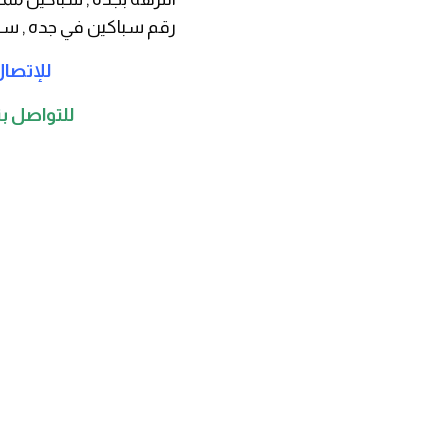
رقم سباكين في جده , سب
للإتصال
للتواصل بن